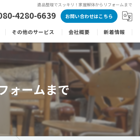
遺品整理でスッキリ！家屋解体からリフォームまで
080-4280-6639
お問い合わせはこちら
その他のサービス
会社概要
新着情報
遺品整理
代表あいさつ
コラム
不動産売買
原状回復
フォームまで
不用品回収
ゴミ屋敷