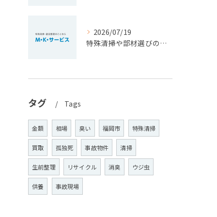
2026/07/19
特殊清掃や部材選びのポイントを福岡県豊前市で安心費用とともに徹底解説
タグ
Tags
金額
相場
臭い
福岡市
特殊清掃
買取
孤独死
事故物件
清掃
生前整理
リサイクル
消臭
ウジ虫
供養
事故現場