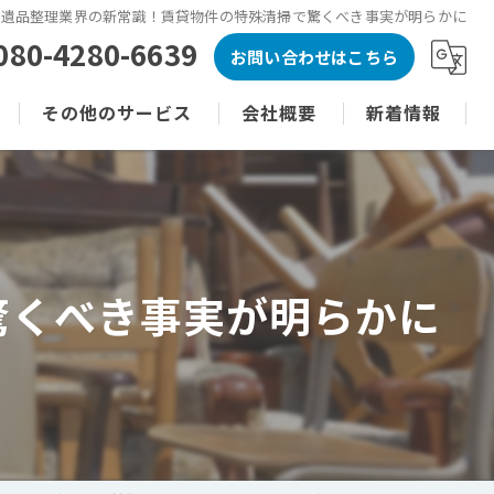
遺品整理業界の新常識！賃貸物件の特殊清掃で驚くべき事実が明らかに
080-4280-6639
お問い合わせはこちら
その他のサービス
会社概要
新着情報
遺品整理
代表あいさつ
コラム
不動産売買
原状回復
驚くべき事実が明らかに
不用品回収
ゴミ屋敷