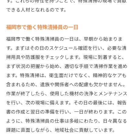
す。これらの特性を持つことで、特殊清掃の現場で貢献
特殊清掃以外の職種への転身も可能
できる人材となれるのです。
リーダーシップ研修とマネジメントスキル
未来の目標を実現するためのサポート
福岡市で働く特殊清掃員の一日
福岡市で特殊清掃を始めるための基本情報
福岡市で働く特殊清掃員の一日は、早朝から始まりま
特殊清掃に必要な資格と取得方法
す。まずはその日のスケジュール確認を行い、必要な清
福岡市での特殊清掃求人の探し方
掃用具や防護服をチェックします。現場に到着すると、
初めての特殊清掃現場での準備
まず状況の把握から始め、適切な手順で清掃作業を進め
ます。特殊清掃は、衛生面だけでなく、精神的なケアも
勤務条件と労働時間について
含まれるため、遺族や関係者への配慮も欠かせません。
福岡市内の特殊清掃業界の動向
作業が終了したら、使用した機材の洗浄とメンテナンス
特殊清掃員としての生活と仕事のバランス
を行い、次の現場に備えます。その日の最後には、報告
特殊清掃求人を探す前に知っておくべきポイン
書の作成と翌日の準備を行い、一日が終わります。この
ト
ように、特殊清掃員の仕事は多岐にわたり、日々異なる
求人票を見極めるポイント
課題に直面しながら、地域社会に貢献しています。
面接で聞かれる質問とその対策