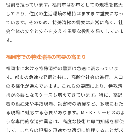
役割を担っています。福岡市は都市としての規模を拡大
地域社会に貢献する特殊清掃のやりがい
しており、住民の生活環境の維持はますます重要になっ
特殊清掃が地域社会に果たす役割
ています。そのため、特殊清掃の需要は非常に高く、社
困難な現場での達成感と感謝の声
会全体の安全と安心を支える重要な役割を果たしていま
福岡市での復旧活動の一環としての特殊清
す。
掃
福岡市での特殊清掃の需要の高まり
地域の安全と衛生を守る重要性
特殊清掃の仕事がもたらす社会的評価
福岡市における特殊清掃の需要は急速に高まっていま
地域との連携プロジェクト
す。都市の急速な発展と共に、高齢化社会の進行、人口
の多様化が進んでいます。これらの要因により、特殊清
特殊清掃求人の現実とその挑戦について
掃が必要となるケースも増えてきています。特に、高齢
特殊清掃現場の実情と心得
者の孤独死や事故現場、災害時の清掃など、多岐にわた
現場で直面する最大の課題とは
る現場に対応する必要があります。M・K・サービスのよ
福岡市における特殊清掃の特殊な環境
うな専門的な清掃業者は、高度な技術と専門知識を駆使
心理的負担とその対策
して、これらの現場を迅速かつ適切に処理することが求