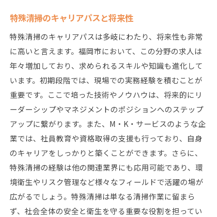
特殊清掃業界でのキャリアの現実
特殊清掃のキャリアパスと将来性
応募前に確認すべき企業の評判
特殊清掃のキャリアパスは多岐にわたり、将来性も非常
職場環境とチームの雰囲気
に高いと言えます。福岡市において、この分野の求人は
年々増加しており、求められるスキルや知識も進化して
特殊清掃求人の最新情報をキャッチする方
います。初期段階では、現場での実務経験を積むことが
法
重要です。ここで培った技術やノウハウは、将来的にリ
ーダーシップやマネジメントのポジションへのステップ
アップに繋がります。また、M・K・サービスのような企
業では、社員教育や資格取得の支援も行っており、自身
のキャリアをしっかりと築くことができます。さらに、
特殊清掃の経験は他の関連業界にも応用可能であり、環
境衛生やリスク管理など様々なフィールドで活躍の場が
広がるでしょう。特殊清掃は単なる清掃作業に留まら
ず、社会全体の安全と衛生を守る重要な役割を担ってい