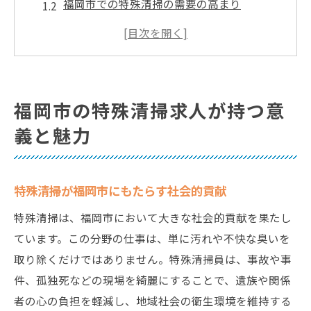
福岡市での特殊清掃の需要の高まり
特殊清掃求人への応募者が求められる特性
福岡市で働く特殊清掃員の一日
特殊清掃のキャリアパスと将来性
福岡市における特殊清掃の給与と福利厚生
福岡市の特殊清掃求人が持つ意
M・K・サービスで学ぶ特殊清掃のプロフェッシ
義と魅力
ョナル技術
M・K・サービスの特殊清掃技術研修プログ
ラム
特殊清掃が福岡市にもたらす社会的貢献
トップクラスの清掃技術を学ぶ機会
特殊清掃は、福岡市において大きな社会的貢献を果たし
現場での実践的なスキルの磨き方
ています。この分野の仕事は、単に汚れや不快な臭いを
特殊清掃における安全管理と最新機器
取り除くだけではありません。特殊清掃員は、事故や事
件、孤独死などの現場を綺麗にすることで、遺族や関係
M・K・サービスの先輩社員の声
者の心の負担を軽減し、地域社会の衛生環境を維持する
資格取得とキャリアアップの支援