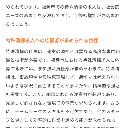
求人に応募する前の心構え
められています。福岡市での特殊清掃の求人は、社会的
挑戦を乗り越えるためのサポート体制
ニーズの高まりを反映しており、今後も増加が見込まれ
るでしょう。
心のケアも担う特殊清掃の重要性
特殊清掃員が提供する心のケア
特殊清掃求人への応募者が求められる特性
遺族や関係者へのサポート
特殊清掃の仕事は、通常の清掃とは異なる高度な専門知
心のケアを重視した現場対応
識と技術が必要です。福岡市における特殊清掃求人に応
特殊清掃員自身のメンタルケア
募する際には、まず強い責任感が求められます。特殊清
研修で学ぶ心のケアの技術
掃は、事故現場や孤独死現場など、通常では考えられな
心のケアが求められる現場の実例
いような状況に直面することが多いため、精神的な強さ
M・K・サービスが提供する未来のキャリアとは
も重要です。また、細部にわたる注意力が必須であり、
M・K・サービスのキャリアパスの多様性
見逃しが許されない環境での作業が求められます。さら
に、チームワークのスキルも不可欠であり、他のスタッ
長期的なキャリア形成の支援
フと協力して効率的に作業を進める能力が求められま
キャリアアップのための教育プログラム