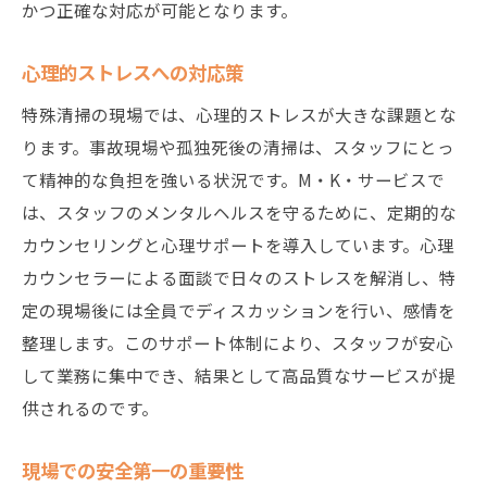
かつ正確な対応が可能となります。
特殊清掃成功への道M・K・サービスの経験に学
ぶ
心理的ストレスへの対応策
成功事例に見る教訓
特殊清掃の現場では、心理的ストレスが大きな課題とな
失敗から得た学び
ります。事故現場や孤独死後の清掃は、スタッフにとっ
業界トレンドの把握
て精神的な負担を強いる状況です。M・K・サービスで
顧客ニーズの的確な捉え方
は、スタッフのメンタルヘルスを守るために、定期的な
長期的な視点での戦略
カウンセリングと心理サポートを導入しています。心理
カウンセラーによる面談で日々のストレスを解消し、特
未来への展望とビジョン
定の現場後には全員でディスカッションを行い、感情を
整理します。このサポート体制により、スタッフが安心
して業務に集中でき、結果として高品質なサービスが提
供されるのです。
現場での安全第一の重要性