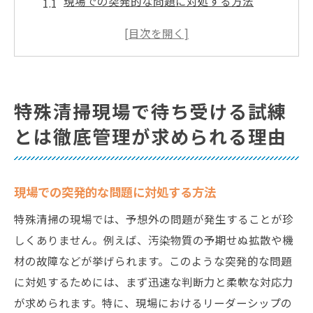
現場での突発的な問題に対処する方法
法律や規則に基づく管理体制の重要性
チームワークの強化がもたらすメリット
技術的な課題とその解決策
心理的ストレスへの対応策
特殊清掃現場で待ち受ける試練
現場での安全第一の重要性
とは徹底管理が求められる理由
衛生管理のポイント特殊清掃で成功するための
基本
清掃前の準備と注意点
現場での突発的な問題に対処する方法
感染症予防の徹底
特殊清掃の現場では、予想外の問題が発生することが珍
適切な機材と薬剤の選び方
しくありません。例えば、汚染物質の予期せぬ拡散や機
作業後の確認とフォローアップ
材の故障などが挙げられます。このような突発的な問題
に対処するためには、まず迅速な判断力と柔軟な対応力
環境に配慮した清掃手順
が求められます。特に、現場におけるリーダーシップの
継続的な衛生管理の実践