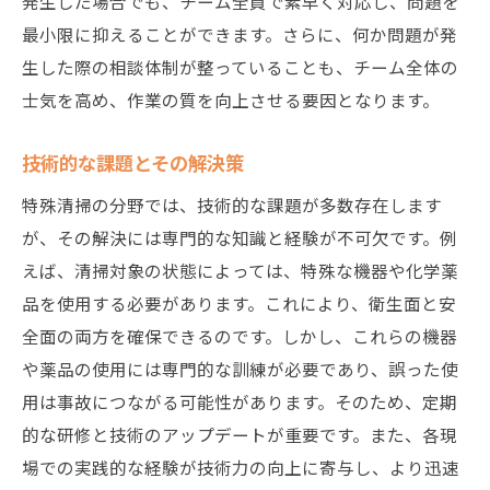
発生した場合でも、チーム全員で素早く対応し、問題を
最小限に抑えることができます。さらに、何か問題が発
地域社会への貢献の形
生した際の相談体制が整っていることも、チーム全体の
従業員教育の重要性
士気を高め、作業の質を向上させる要因となります。
サービス品質の維持方法
環境配慮の取り組み
技術的な課題とその解決策
持続可能なビジネスモデル
特殊清掃の分野では、技術的な課題が多数存在します
特殊清掃の課題を克服するためのステップ実践
が、その解決には専門的な知識と経験が不可欠です。例
編
えば、清掃対象の状態によっては、特殊な機器や化学薬
現場における問題解決能力の向上
品を使用する必要があります。これにより、衛生面と安
課題に対する柔軟な対応力
全面の両方を確保できるのです。しかし、これらの機器
改善提案の具体例
や薬品の使用には専門的な訓練が必要であり、誤った使
用は事故につながる可能性があります。そのため、定期
業務プロセスの見直し方法
的な研修と技術のアップデートが重要です。また、各現
チームの意識改革
場での実践的な経験が技術力の向上に寄与し、より迅速
リーダーシップの発揮