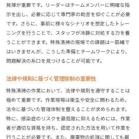
発揮が重要です。リーダーはチームメンバーに明確な指
遺品整理から見える特殊清掃の重要性感情への
示を出し、必要に応じて専門家の助言を仰ぐことが必要
配慮
です。さらに、事前に様々なシナリオを想定したトレー
依頼者とのコミュニケーション
ニングを行うことで、スタッフが冷静に対処する力を養
心のケアが求められる理由
うことができます。特殊清掃の現場での課題は一筋縄で
遺品整理の流れと注意点
はいきませんが、こうした準備とチームワークにより、
感情的負担を軽減する工夫
問題解決の糸口を見つけることが可能です。
プライバシー保護の取り組み
法律や規則に基づく管理体制の重要性
遺族との信頼関係の構築
特殊清掃の作業において、法律や規則を遵守することは
迅速化がカギ特殊清掃作業を効率的に進める方
極めて重要です。作業現場は衛生や安全に関わるため、
法
法令に基づいた管理体制を整えることが求められます。
現場調査の重要性と手法
特に、感染症のリスクを最低限に抑えるためには、作業
作業計画の立案と実践
者が適切な資格を持ち、認定された方法を用いて作業を
最新技術の導入事例
行うことが必要です。また、廃棄物の処理に関しても厳