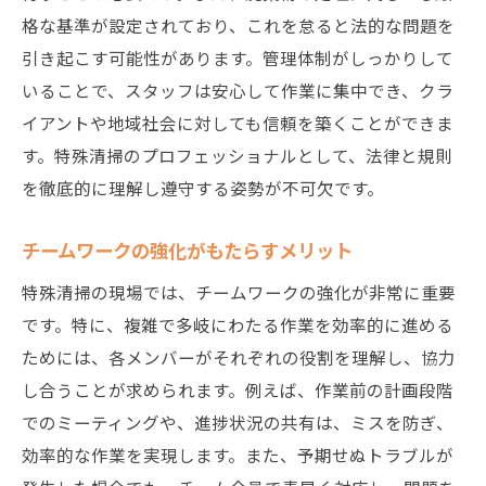
効率的な作業フローの確立
格な基準が設定されており、これを怠ると法的な問題を
時間管理のテクニック
引き起こす可能性があります。管理体制がしっかりして
作業後の改善点の洗い出し
いることで、スタッフは安心して作業に集中でき、クラ
イアントや地域社会に対しても信頼を築くことができま
現場で役立つ知識と技術特殊清掃のプロから学
す。特殊清掃のプロフェッショナルとして、法律と規則
ぶ
を徹底的に理解し遵守する姿勢が不可欠です。
業界のベストプラクティス
特殊清掃で使われる専門機材
チームワークの強化がもたらすメリット
トラブルシューティングのスキル
特殊清掃の現場では、チームワークの強化が非常に重要
経験に基づくノウハウの共有
です。特に、複雑で多岐にわたる作業を効率的に進める
教育研修の効果的な方法
ためには、各メンバーがそれぞれの役割を理解し、協力
プロフェッショナルの心得
し合うことが求められます。例えば、作業前の計画段階
M・K・サービスが教える特殊清掃で求められる
でのミーティングや、進捗状況の共有は、ミスを防ぎ、
心得
効率的な作業を実現します。また、予期せぬトラブルが
顧客満足度向上の秘訣