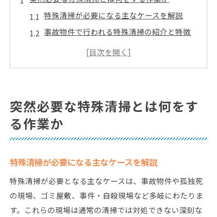
特殊清掃が必要になる主なケースを解説
事故物件で行われる特殊清掃の紹介と特徴
孤独死現場などでの特殊清掃の作業内容
特殊清掃と通常清掃の違いを知るポイント
特殊清掃の作業現場で注意すべき衛生リス
ク
突然必要な特殊清掃とは何をす
特殊清掃の流れや内容を詳しく解説
る作業か
特殊清掃の作業工程と具体的な流れを紹介
特殊清掃の主な内容と必要な専門技術とは
特殊清掃が必要になる主なケースを解説
消臭や害虫駆除など特殊清掃の内容を解説
特殊清掃の流れを理解して依頼の不安を解
特殊清掃が必要となる主なケースは、事故物件や孤独死
消
の現場、ゴミ屋敷、事件・自殺現場など多岐にわたりま
現場の状態に応じた特殊清掃の作業内容
す。これらの現場は通常の清掃では対処できない深刻な