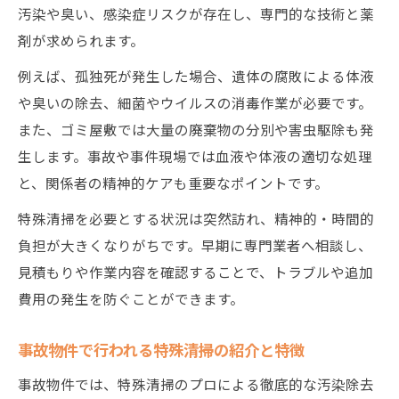
汚染や臭い、感染症リスクが存在し、専門的な技術と薬
信頼できる特殊清掃業者を選ぶコツ
剤が求められます。
特殊清掃業者選びで重視すべき実績と信頼
性
例えば、孤独死が発生した場合、遺体の腐敗による体液
や臭いの除去、細菌やウイルスの消毒作業が必要です。
口コミや評判で分かる特殊清掃業者の特徴
また、ゴミ屋敷では大量の廃棄物の分別や害虫駆除も発
特殊清掃業者の見積もり比較と選び方のコ
生します。事故や事件現場では血液や体液の適切な処理
ツ
と、関係者の精神的ケアも重要なポイントです。
特殊清掃業者のサービス内容を細かくチェ
ック
特殊清掃を必要とする状況は突然訪れ、精神的・時間的
負担が大きくなりがちです。早期に専門業者へ相談し、
専門資格で判断する特殊清掃業者の安心感
見積もりや作業内容を確認することで、トラブルや追加
料金相場から見る特殊清掃の依頼基準
費用の発生を防ぐことができます。
特殊清掃料金の相場と費用変動の理由を解
説
事故物件で行われる特殊清掃の紹介と特徴
特殊清掃の依頼基準と料金相場の目安を紹
事故物件では、特殊清掃のプロによる徹底的な汚染除去
介