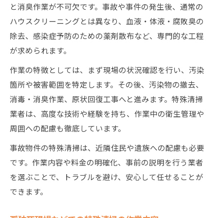
と消臭作業が不可欠です。事故や事件の発生後、通常の
見積もりで分かる特殊清掃料金の内訳ポイ
ハウスクリーニングとは異なり、血液・体液・腐敗臭の
ント
除去、感染症予防のための薬剤散布など、専門的な工程
料金相場から考える特殊清掃依頼の注意点
が求められます。
特殊清掃料金の比較で知る適正価格の判断
作業の特徴としては、まず現場の状況確認を行い、汚染
法
箇所や被害範囲を特定します。その後、汚染物の撤去、
悪徳業者を避ける特殊清掃選びの注意点
消毒・消臭作業、原状回復工事へと進みます。特殊清掃
悪徳業者に多い特殊清掃トラブル事例を解
業者は、高度な技術や経験を持ち、作業中の衛生管理や
説
周囲への配慮も徹底しています。
特殊清掃依頼時に避けるべき業者の特徴と
事故物件の特殊清掃は、近隣住民や遺族への配慮も必要
は
です。作業内容や料金の明確化、事前の説明を行う業者
特殊清掃の契約でチェックしたい注意事項
を選ぶことで、トラブルを避け、安心して任せることが
見積もりや契約時に確認すべき特殊清掃内
できます。
容
悪徳業者回避のための特殊清掃業者選びの