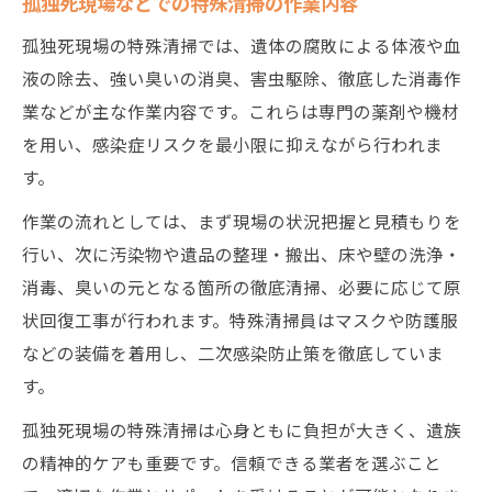
孤独死現場などでの特殊清掃の作業内容
コツ
孤独死現場の特殊清掃では、遺体の腐敗による体液や血
特殊清掃員になるための資格や適性とは
液の除去、強い臭いの消臭、害虫駆除、徹底した消毒作
特殊清掃員に必要な資格や研修内容を紹介
業などが主な作業内容です。これらは専門の薬剤や機材
を用い、感染症リスクを最小限に抑えながら行われま
特殊清掃員に向いている人の特徴と適性と
す。
は
特殊清掃の仕事に必要な心構えやスキル解
作業の流れとしては、まず現場の状況把握と見積もりを
説
行い、次に汚染物や遺品の整理・搬出、床や壁の洗浄・
特殊清掃業界で活かせる資格やキャリアパ
消毒、臭いの元となる箇所の徹底清掃、必要に応じて原
ス
状回復工事が行われます。特殊清掃員はマスクや防護服
などの装備を着用し、二次感染防止策を徹底していま
特殊清掃員のやりがいと大変なことを知る
す。
孤独死現場の特殊清掃は心身ともに負担が大きく、遺族
の精神的ケアも重要です。信頼できる業者を選ぶこと