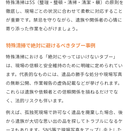
特殊清掃は5S（整理・整頓・清掃・清潔・躾）の原則を
特殊清掃失敗事例から学ぶ注意点まとめ
徹底し、現場ごとの状況に合わせて柔軟に対応すること
特殊清掃の料金トラブル防止策とは
が重要です。禁忌を守りながら、遺族や関係者の心情に
寄り添った作業を心がけましょう。
安全管理と倫理観で差がつく特殊清掃
特殊清掃の安全管理と倫理観の重要性
特殊清掃で絶対に避けるべきタブー事例
特殊清掃現場で守る防護服と衛生管理
特殊清掃における「絶対にやってはいけないタブー」
特殊清掃で身につけたい倫理的判断力
は、現場の信頼と安全維持のために明確に定められてい
孤独死清掃時の特殊清掃で重視すべき配慮
ます。代表的なものには、遺品の勝手な処分や現場写真
特殊清掃で問われる現場マナーと姿勢
の無断公開、作業報告の虚偽記載などが挙げられます。
転職希望者向け特殊清掃の本質と心構え
これらは遺族や依頼者との信頼関係を損ねるだけでな
特殊清掃に転職する際の本質的な心構え
く、法的リスクも伴います。
特殊清掃求人選びで重視すべきポイント
例えば、孤独死現場で許可なく遺品を廃棄した場合、後
特殊清掃員の給料・年収の実態を知る
から遺族が大切な思い出の品を探してトラブルになるケ
特殊清掃で求められる人間力と適性とは
ースもあります。SNS等で現場写真をアップし炎上した