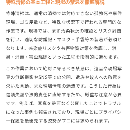
特殊清掃員が語るゴミ屋敷対応のコツ
特殊清掃の基本工程と現場の禁忌を徹底解説
特殊清掃業務で身につく5Sと実践知識
特殊清掃は、通常の清掃では対応できない孤独死や事件
孤独死対応の特殊清掃で重要な配慮とは
現場、ゴミ屋敷など、特殊な状況下で行われる専門的な
特殊清掃求人で求められる現場力の本質
作業です。現場では、まず汚染状況の確認とリスク評価
を行い、適切な防護服・マスク・手袋等の装着が必須と
5S原則を活かした特殊清掃の実践策
なります。感染症リスクや有害物質対策を徹底し、消
特殊清掃における5S原則の具体的な活用法
臭・消毒・害虫駆除といった工程を段階的に進めます。
5Sを徹底した特殊清掃現場の効率化事例
この作業において絶対に守るべき禁忌は、遺品や現場写
特殊清掃の清掃・清潔管理で守るべきこと
真の無断撮影やSNS等での公開、遺族や故人への敬意を
整理整頓がカギとなる特殊清掃の実践術
欠いた言動、また現場情報の漏洩です。こうした行為は
特殊清掃で5Sを守る現場の流れを紹介
信頼失墜や法的責任に直結するため、厳重な注意が必要
特殊清掃現場で陥りがちな失敗例とは
です。例えば、写真を許可なく公開したことでトラブル
特殊清掃現場で起きやすい失敗パターン
になった事例も報告されており、現場ごとにプライバシ
特殊清掃で避けたい作業ミスと対策法
ー保護を最優先する姿勢がプロには求められます。
現場で多い特殊清掃の誤解と落とし穴