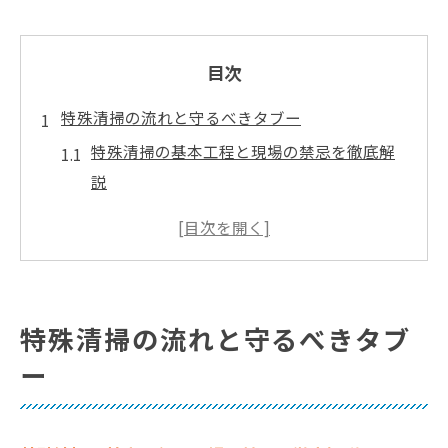
目次
特殊清掃の流れと守るべきタブー
特殊清掃の基本工程と現場の禁忌を徹底解
説
特殊清掃で絶対に避けるべきタブー事例
特殊清掃の流れと5S原則の実践ポイント
ゴミ屋敷や孤独死現場の特殊清掃注意点
特殊清掃現場で守るべき倫理とタブーの違
特殊清掃の流れと守るべきタブ
い
ー
現場経験から学ぶ特殊清掃の極意
特殊清掃の現場経験が教える仕事の極意