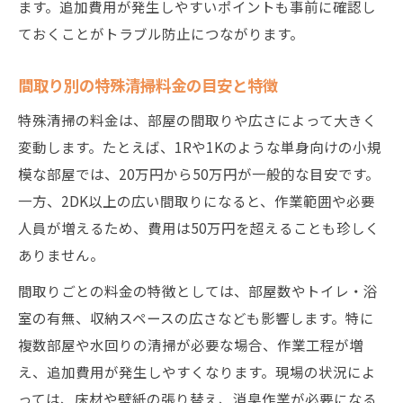
ます。追加費用が発生しやすいポイントも事前に確認し
特殊清掃費用の内訳と追加費用の見極め方
ておくことがトラブル防止につながります。
作業別単価で特殊清掃費用を正確に把握
特殊清掃の人件費や薬剤費の確認ポイント
間取り別の特殊清掃料金の目安と特徴
見積書で分かる特殊清掃費用の妥当性とは
特殊清掃の料金は、部屋の間取りや広さによって大きく
相場と追加費用の違いを正しく理解
変動します。たとえば、1Rや1Kのような単身向けの小規
特殊清掃の相場と追加費用の関係を解説
模な部屋では、20万円から50万円が一般的な目安です。
一方、2DK以上の広い間取りになると、作業範囲や必要
見積もり時に確認すべき特殊清掃の追加費
人員が増えるため、費用は50万円を超えることも珍しく
用
ありません。
特殊清掃料金に含まれる作業内容の違い
間取りごとの料金の特徴としては、部屋数やトイレ・浴
追加費用が発生する特殊清掃のケース例
室の有無、収納スペースの広さなども影響します。特に
標準的な特殊清掃費用とオプション費用の
複数部屋や水回りの清掃が必要な場合、作業工程が増
違い
え、追加費用が発生しやすくなります。現場の状況によ
特殊清掃の料金体系が不透明な理由
っては、床材や壁紙の張り替え、消臭作業が必要になる