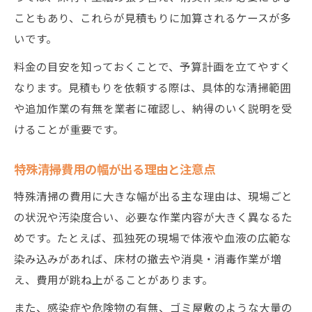
特殊清掃料金体系が分かりにくい背景とは
こともあり、これらが見積もりに加算されるケースが多
現場状況による特殊清掃費用の変動要素
いです。
特殊清掃の見積もりが業者ごとに異なる理
料金の目安を知っておくことで、予算計画を立てやすく
由
なります。見積もりを依頼する際は、具体的な清掃範囲
資格や作業範囲で変わる特殊清掃料金体系
や追加作業の有無を業者に確認し、納得のいく説明を受
特殊清掃料金表だけで判断できない注意点
けることが重要です。
特殊清掃費用の幅が出る理由と注意点
特殊清掃の費用に大きな幅が出る主な理由は、現場ごと
の状況や汚染度合い、必要な作業内容が大きく異なるた
めです。たとえば、孤独死の現場で体液や血液の広範な
染み込みがあれば、床材の撤去や消臭・消毒作業が増
え、費用が跳ね上がることがあります。
また、感染症や危険物の有無、ゴミ屋敷のような大量の