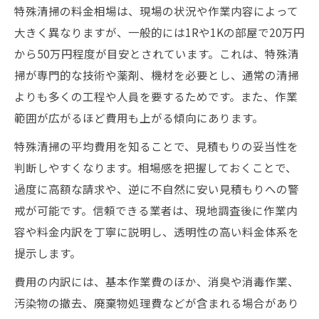
相続放棄と特殊清掃費用の負担範囲につい
特殊清掃の料金相場は、現場の状況や作業内容によって
て
大きく異なりますが、一般的には1Rや1Kの部屋で20万円
保証人や相続人の特殊清掃費用責任を解説
から50万円程度が目安とされています。これは、特殊清
掃が専門的な技術や薬剤、機材を必要とし、通常の清掃
現場別に異なる特殊清掃の料金傾向
よりも多くの工程や人員を要するためです。また、作業
現場状況別で変わる特殊清掃の料金例
範囲が広がるほど費用も上がる傾向にあります。
特殊清掃 ゴミ屋敷と孤独死で費用が異なる
特殊清掃の平均費用を知ることで、見積もりの妥当性を
理由
判断しやすくなります。相場感を把握しておくことで、
作業内容ごとに異なる特殊清掃料金の内訳
過度に高額な請求や、逆に不自然に安い見積もりへの警
部屋の広さや汚染度で変動する特殊清掃費
戒が可能です。信頼できる業者は、現地調査後に作業内
用
容や料金内訳を丁寧に説明し、透明性の高い料金体系を
特殊清掃のオプション費用と基本料金の違
提示します。
い
費用の内訳には、基本作業費のほか、消臭や消毒作業、
見積書の内訳から費用の妥当性を知る
汚染物の撤去、廃棄物処理費などが含まれる場合があり
特殊清掃見積書に記載される主な費用項目