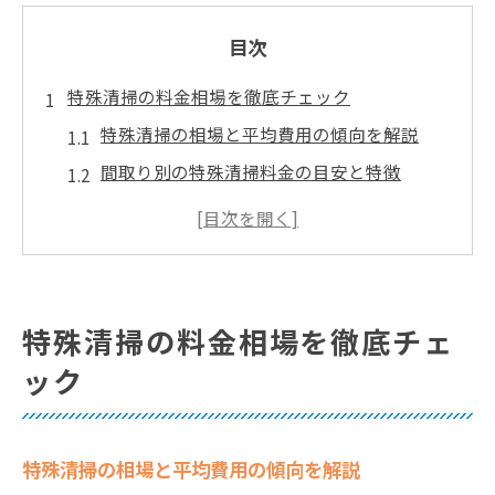
目次
特殊清掃の料金相場を徹底チェック
特殊清掃の相場と平均費用の傾向を解説
間取り別の特殊清掃料金の目安と特徴
特殊清掃費用の幅が出る理由と注意点
孤独死やゴミ屋敷の特殊清掃費用相場の違
い
特殊清掃の1K,1Rで変わる料金目安を紹介
特殊清掃の料金相場を徹底チェ
費用負担者は誰か支払いの実態解説
ック
特殊清掃の費用負担者と支払い責任の整理
孤独死の特殊清掃費用は誰が負担するのか
特殊清掃の相場と平均費用の傾向を解説
賃貸物件での特殊清掃費用の支払いルール